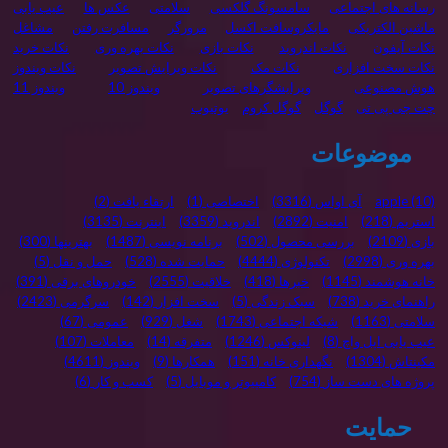
رسانه های اجتماعی
سامسونگ گلکسی
سلامتی
عکس ها
عیب یابی
ماشین الکتریکی
مایکروسافت اکسل
مرورگر
مسافرت رفتن
مشاغل
نکات آیفون
نکات اندروید
نکات بازی
نکات بهره وری
نکات خرید
نکات سخت افزاری
نکات مک
نکات ویرایش تصویر
نکات ویندوز
هوش مصنوعی
ویرایشگرهای تصویر
ویندوز 10
ویندوز 11
چت جی پی تی
گوگل
گوگل کروم
یوتیوب
موضوعات
(10)
apple
آی اواس
(3316)
اختصاصی
(1)
ارتقاء یافت
(2)
استریم
(218)
امنیت
(2892)
اندروید
(3359)
اینترنت
(3135)
بازی
(2109)
بررسی محصول
(502)
برنامه نویسی
(1487)
بهترینها
(300)
بهره وری
(2998)
تکنولوژی
(4444)
حمایت شده
(528)
حمل و نقل
(5)
خانه هوشمند
(1145)
خبرها
(418)
خلاقیت
(2555)
خودروهای برقی
(391)
راهنمای خرید
(738)
سبک زندگی
(5)
سخت افزار
(142)
سرگرمی
(2423)
سلامتی
(1163)
شبکه اجتماعی
(1743)
شغل
(929)
عمومی
(67)
عیب یابی اپل واچ
(8)
لینوکس
(1246)
متفرقه
(14)
معاملات
(107)
مکینتاش
(1304)
نگهداری خانه
(151)
همکارها
(9)
ویندوز
(4611)
پروژه های دست ساز
(754)
کامپیوتر و موبایل
(5)
کسب و کار
(6)
حمایت