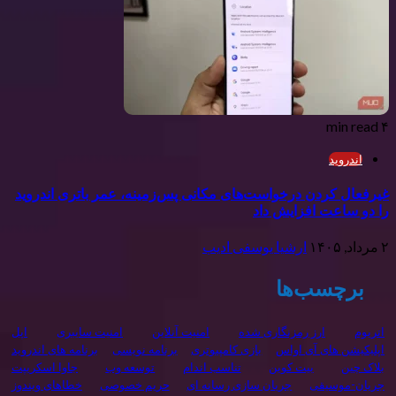
۴ min read
اندروید
غیرفعال کردن درخواست‌های مکانی پس‌زمینه، عمر باتری اندروید
را دو ساعت افزایش داد
۲ مرداد, ۱۴۰۵
ارشیا یوسفی ادیب
برچسب‌ها
اتریوم
ارز رمزنگاری شده
امنیت آنلاین
امنیت سایبری
اپل
اپلیکیشن های آی اواس
بازی کامپیوتری
برنامه نويسی
برنامه های اندروید
بلاک چین
بیت کوین
تناسب اندام
توسعه وب
جاوا اسکریپت
جریان-موسیقی
جریان سازی رسانه ای
حریم خصوصی
خطاهای ویندوز