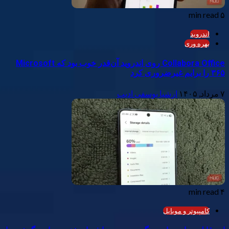
۵ min read
اندروید
بهره وری
Collabora Office روی اندروید آن‌قدر خوب بود که Microsoft
۳۶۵ را برایم غیرضروری کرد
۷ مرداد, ۱۴۰۵
ارشیا یوسفی ادیب
۴ min read
کامپیوتر و موبایل