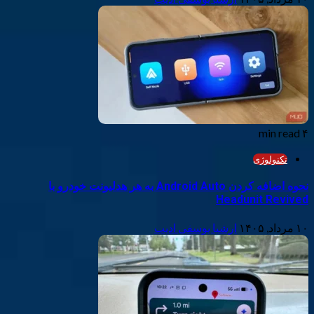
۴ min read
تکنولوژی
نحوه اضافه کردن Android Auto به هر هدلیونت خودرو با
Headunit Revived
۱۰ مرداد, ۱۴۰۵
ارشیا یوسفی ادیب