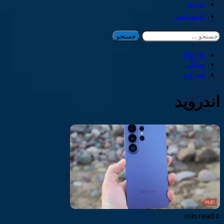
خبرها
اختصاصی
جستجو
برای:
Home
وبلاگ
اندروید
اندروید
۵ min read