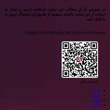
در صورتی که از مطالب این سایت استفاده کردید و تمایل به
حمایت از این سایت داشتید میتونید از طریق ارز دیجیتال ترون به
ما کمک کنید.
TXpgV7THPGMPqEiu2dtQ2LbqHJQFSmmj8x
حمایت مالی
توییتر
تامبلر
ایمیل
تلگرام