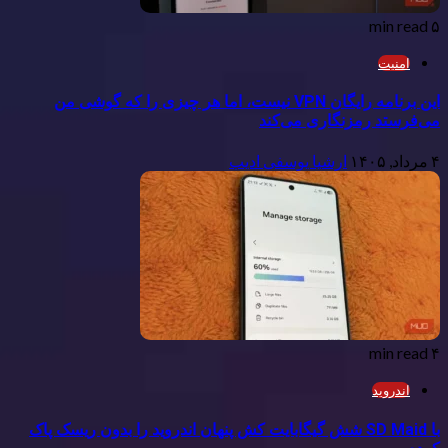
۵ min read
امنیت
این برنامه رایگان VPN نیست، اما هر چیزی را که گوشی من
می‌فرستد رمزنگاری می‌کند
۴ مرداد, ۱۴۰۵
ارشیا یوسفی ادیب
۴ min read
اندروید
با SD Maid شش گیگابایت کش پنهان اندروید را بدون ریسک پاک