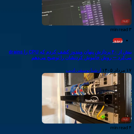
۳ min read
ویندوز
بیش از ۴۰ پردازش پنهان ویندوز کشف کردم که CPU را drains
می‌کرد — روش خاموش کردنشان را توضیح می‌دهم
۱۷ مرداد, ۱۴۰۵
ارشیا یوسفی ادیب
۴ min read