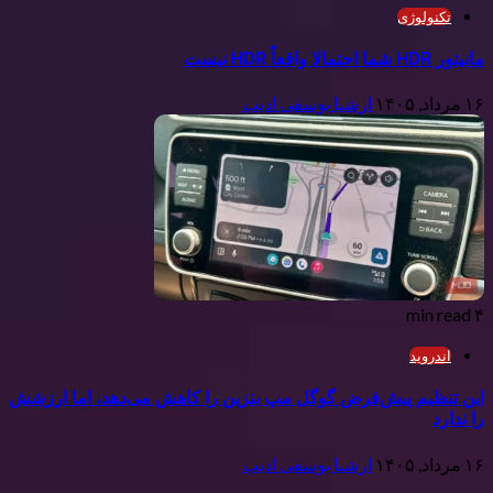
تکنولوژی
مانیتور HDR شما احتمالا واقعاً HDR نیست
۱۶ مرداد, ۱۴۰۵
ارشیا یوسفی ادیب
۴ min read
اندروید
این تنظیم پیش‌فرض گوگل مپ بنزین را کاهش می‌دهد، اما ارزشش
را ندارد
۱۶ مرداد, ۱۴۰۵
ارشیا یوسفی ادیب