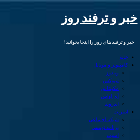
Skip
خبر و ترفند روز
to
content
خبر و ترفند های روز را اینجا بخوانید!
Primary
خانه
Menu
کامپیوتر و موبایل
ویندوز
لینوکس
مکینتاش
آی اواس
اندروید
اینترنت
شبکه اجتماعی
برنامه نویسی
امنیت