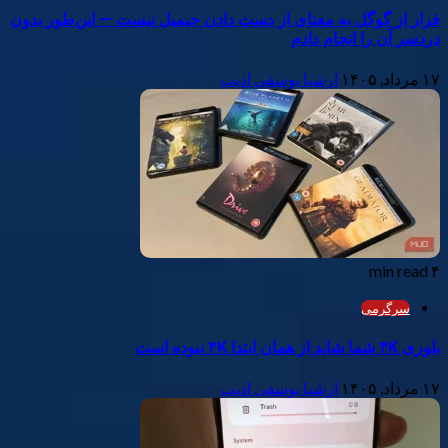
فرار از گوگل به معنای از دست دادن جیمیل نیست — این‌طور بدون
دردسر آن را انجام دادم
۱۷ مرداد, ۱۴۰۵
ارشیا یوسفی ادیب
۴ min read
سرگرمی
بلو‌ری ۴K شما شاید از همان ابتدا ۴K نبوده است
۱۷ مرداد, ۱۴۰۵
ارشیا یوسفی ادیب