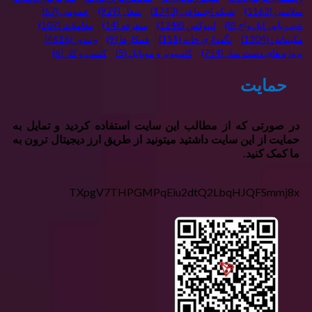
سلامتی
(1163)
شبکه اجتماعی
(1743)
شغل
(929)
عمومی
(67)
عیب یابی اپل واچ
(8)
لینوکس
(1248)
متفرقه
(14)
معاملات
(107)
مکینتاش
(1304)
نگهداری خانه
(151)
همکارها
(9)
ویندوز
(4616)
پروژه های دست ساز
(754)
کامپیوتر و موبایل
(5)
کسب و کار
(6)
حمایت
در صورتی که از مطالب این سایت استفاده کردید و تمایل به
حمایت از این سایت داشتید میتونید از طریق ارز دیجیتال ترون به
ما کمک کنید.
TXpgV7THPGMPqEiu2dtQ2LbqHJQFSmmj8x