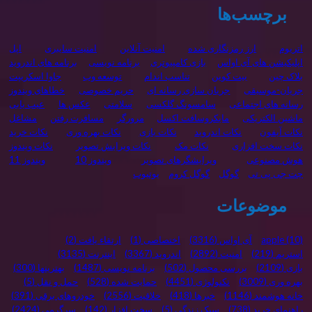
برچسب‌ها
اتریوم
ارز رمزنگاری شده
امنیت آنلاین
امنیت سایبری
اپل
اپلیکیشن های آی اواس
بازی کامپیوتری
برنامه نويسی
برنامه های اندروید
بلاک چین
بیت کوین
تناسب اندام
توسعه وب
جاوا اسکریپت
جریان-موسیقی
جریان سازی رسانه ای
حریم خصوصی
خطاهای ویندوز
رسانه های اجتماعی
سامسونگ گلکسی
سلامتی
عکس ها
عیب یابی
ماشین الکتریکی
مایکروسافت اکسل
مرورگر
مسافرت رفتن
مشاغل
نکات آیفون
نکات اندروید
نکات بازی
نکات بهره وری
نکات خرید
نکات سخت افزاری
نکات مک
نکات ویرایش تصویر
نکات ویندوز
هوش مصنوعی
ویرایشگرهای تصویر
ویندوز 10
ویندوز 11
چت جی پی تی
گوگل
گوگل کروم
یوتیوب
موضوعات
(10)
apple
آی اواس
(3316)
اختصاصی
(1)
ارتقاء یافت
(2)
استریم
(219)
امنیت
(2892)
اندروید
(3367)
اینترنت
(3135)
بازی
(2109)
بررسی محصول
(502)
برنامه نویسی
(1487)
بهترینها
(300)
بهره وری
(3009)
تکنولوژی
(4451)
حمایت شده
(528)
حمل و نقل
(5)
خانه هوشمند
(1146)
خبرها
(418)
خلاقیت
(2556)
خودروهای برقی
(391)
راهنمای خرید
(738)
سبک زندگی
(5)
سخت افزار
(142)
سرگرمی
(2424)