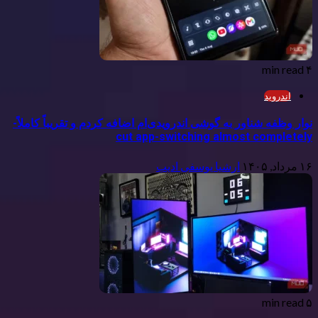
۴ min read
اندروید
نوار وظفه شناور به گوشی اندرویدی‌ام اضافه کردم و تقریباً کاملاً-
cut app-switching almost completely
۱۶ مرداد, ۱۴۰۵
ارشیا یوسفی ادیب
۵ min read