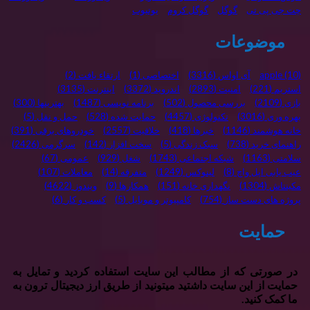
چت جی پی تی
گوگل
گوگل کروم
یوتیوب
موضوعات
(10)
apple
آی اواس
(3316)
اختصاصی
(1)
ارتقاء یافت
(2)
استریم
(221)
امنیت
(2893)
اندروید
(3372)
اینترنت
(3135)
بازی
(2109)
بررسی محصول
(502)
برنامه نویسی
(1487)
بهترینها
(300)
بهره وری
(3016)
تکنولوژی
(4457)
حمایت شده
(528)
حمل و نقل
(5)
خانه هوشمند
(1146)
خبرها
(418)
خلاقیت
(2557)
خودروهای برقی
(391)
راهنمای خرید
(738)
سبک زندگی
(5)
سخت افزار
(142)
سرگرمی
(2426)
سلامتی
(1163)
شبکه اجتماعی
(1743)
شغل
(929)
عمومی
(67)
عیب یابی اپل واچ
(8)
لینوکس
(1249)
متفرقه
(14)
معاملات
(107)
مکینتاش
(1304)
نگهداری خانه
(151)
همکارها
(9)
ویندوز
(4622)
پروژه های دست ساز
(754)
کامپیوتر و موبایل
(5)
کسب و کار
(6)
حمایت
در صورتی که از مطالب این سایت استفاده کردید و تمایل به
حمایت از این سایت داشتید میتونید از طریق ارز دیجیتال ترون به
ما کمک کنید.