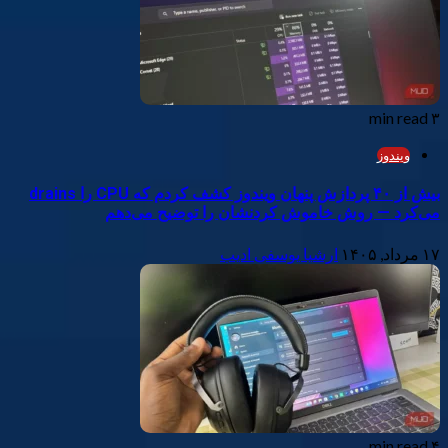
۳ min read
ویندوز
بیش از ۴۰ پردازش پنهان ویندوز کشف کردم که CPU را drains
می‌کرد — روش خاموش کردنشان را توضیح می‌دهم
۱۷ مرداد, ۱۴۰۵
ارشیا یوسفی ادیب
۴ min read