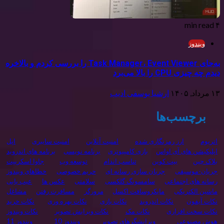
۴ min read
ویندوز
به‌جای Task Manager، Event Viewer را بررسی کردم و بالاخره
دیدم چه چیزی CPU را بالا می‌برد
۱۳ مرداد, ۱۴۰۵
ارشیا یوسفی ادیب
برچسب‌ها
اتریوم
ارز رمزنگاری شده
امنیت آنلاین
امنیت سایبری
اپل
اپلیکیشن های آی اواس
بازی کامپیوتری
برنامه نويسی
برنامه های اندروید
بلاک چین
بیت کوین
تناسب اندام
توسعه وب
جاوا اسکریپت
جریان-موسیقی
جریان سازی رسانه ای
حریم خصوصی
خطاهای ویندوز
رسانه های اجتماعی
سامسونگ گلکسی
سلامتی
عکس ها
عیب یابی
ماشین الکتریکی
مایکروسافت اکسل
مرورگر
مسافرت رفتن
مشاغل
نکات آیفون
نکات اندروید
نکات بازی
نکات بهره وری
نکات خرید
نکات سخت افزاری
نکات مک
نکات ویرایش تصویر
نکات ویندوز
هوش مصنوعی
ویرایشگرهای تصویر
ویندوز 10
ویندوز 11