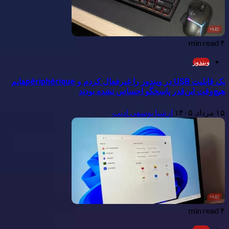
۴ min read
ویندوز
یک قابلیت USB در ویندوز را غیرفعال کردم و périphérique‌هایم
هیچ‌وقت این‌قدر پاسخگو احساس نشده بودند
۱۵ مرداد, ۱۴۰۵
ارشیا یوسفی ادیب
۴ min read