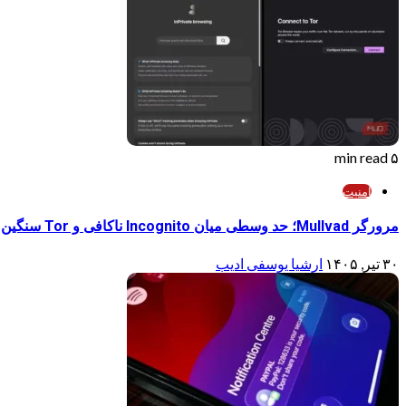
۵ min read
امنیت
مرورگر Mullvad؛ حد وسطی میان Incognito ناکافی و Tor سنگین
۳۰ تیر, ۱۴۰۵
ارشیا یوسفی ادیب