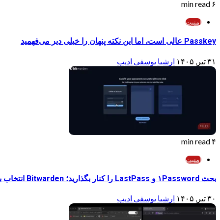
۶ min read
امنیت
Passkey عالی است، اما این نکته پنهان را خیلی دیر می‌فهمید
۳۱ تیر, ۱۴۰۵
ارشیا یوسفی ادیب
۴ min read
امنیت
بحث ۱Password و LastPass را کنار بگذارید؛ Bitwarden انتخاب بهتری است
۳۰ تیر, ۱۴۰۵
ارشیا یوسفی ادیب