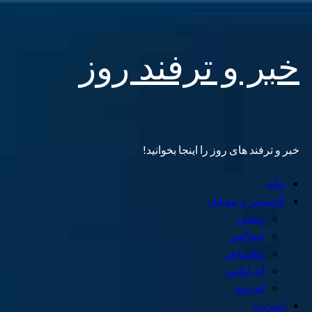
Skip
خبر و ترفند روز
to
content
خبر و ترفند های روز را اینجا بخوانید!
Primary
خانه
Menu
کامپیوتر و موبایل
ویندوز
لینوکس
مکینتاش
آی اواس
اندروید
اینترنت