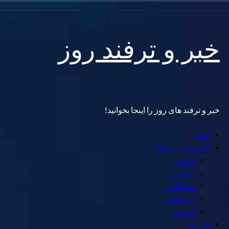
Skip
خبر و ترفند روز
to
content
خبر و ترفند های روز را اینجا بخوانید!
Primary
خانه
Menu
کامپیوتر و موبایل
ویندوز
لینوکس
مکینتاش
آی اواس
اندروید
اینترنت