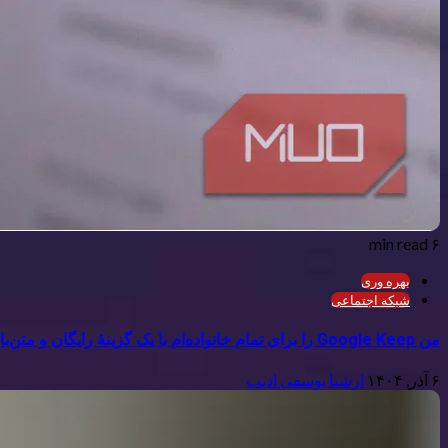
۶ min read
بهره وری
شبکه اجتماعی
من Google Keep را برای تمام خانواده‌ام با یک گزینهٔ رایگان و متن‌باز جایگزین کردم
۶ آذر, ۱۴۰۴
ارشیا یوسفی ادیب