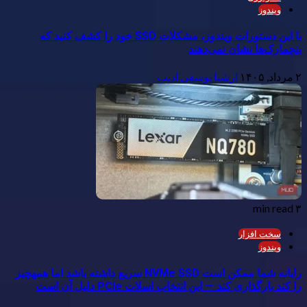
ویندوز
با این دستورات ویندوز، مشکلات SSD خود را کشف کنید که
بنچمارک‌ها نشان نمی‌دهند
۲ مرداد, ۱۴۰۵
ارشیا یوسفی ادیب
۳ min read
سخت افزار
ویندوز
رایانه شما ممکن است NVMe SSD سریع داشته باشد اما همهچیز
را کند بارگذاری کند — این انتخاب اسلات PCIe دلیل آن است