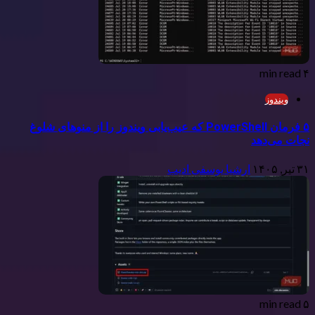
۴ min read
ویندوز
۵ فرمان PowerShell که عیب‌یابی ویندوز را از منوهای شلوغ
نجات می‌دهد
۳۱ تیر, ۱۴۰۵
ارشیا یوسفی ادیب
۵ min read