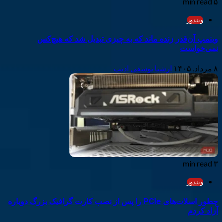
۵ min read
ویندوز
وینمپ آن‌قدر زنده ماند که به چیزی تبدیل شد که هیچ‌کس
نمی‌خواست
۸ مرداد, ۱۴۰۵
ارشیا یوسفی ادیب
۳ min read
ویندوز
چطور اسلات‌های PCIe را پس از نصب کارت گرافیک بزرگ دوباره
آزاد کردم