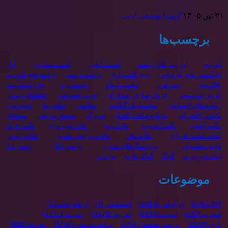
۳۱ تیر, ۱۴۰۵
ارشیا یوسفی ادیب
برچسب‌ها
اتریوم
ارز رمزنگاری شده
امنیت آنلاین
امنیت سایبری
اپل
اپلیکیشن های آی اواس
بازی کامپیوتری
برنامه نويسی
برنامه های اندروید
بلاک چین
بیت کوین
تناسب اندام
توسعه وب
جاوا اسکریپت
جریان-موسیقی
جریان سازی رسانه ای
حریم خصوصی
خطاهای ویندوز
رسانه های اجتماعی
سامسونگ گلکسی
سلامتی
عکس ها
عیب یابی
ماشین الکتریکی
مایکروسافت اکسل
مرورگر
مسافرت رفتن
مشاغل
نکات آیفون
نکات اندروید
نکات بازی
نکات بهره وری
نکات خرید
نکات سخت افزاری
نکات مک
نکات ویرایش تصویر
نکات ویندوز
هوش مصنوعی
ویرایشگرهای تصویر
ویندوز 10
ویندوز 11
چت جی پی تی
گوگل
گوگل کروم
یوتیوب
موضوعات
(10)
apple
آی اواس
(3316)
اختصاصی
(1)
ارتقاء یافت
(2)
استریم
(220)
امنیت
(2893)
اندروید
(3370)
اینترنت
(3135)
بازی
(2109)
بررسی محصول
(502)
برنامه نویسی
(1487)
بهترینها
(300)