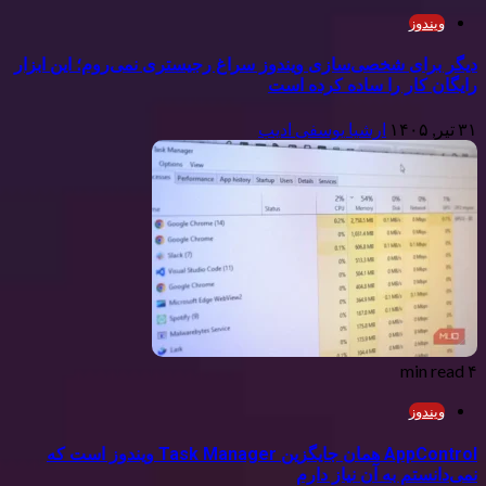
ویندوز
دیگر برای شخصی‌سازی ویندوز سراغ رجیستری نمی‌روم؛ این ابزار
رایگان کار را ساده کرده است
۳۱ تیر, ۱۴۰۵
ارشیا یوسفی ادیب
۴ min read
ویندوز
AppControl همان جایگزین Task Manager ویندوز است که
نمی‌دانستم به آن نیاز دارم