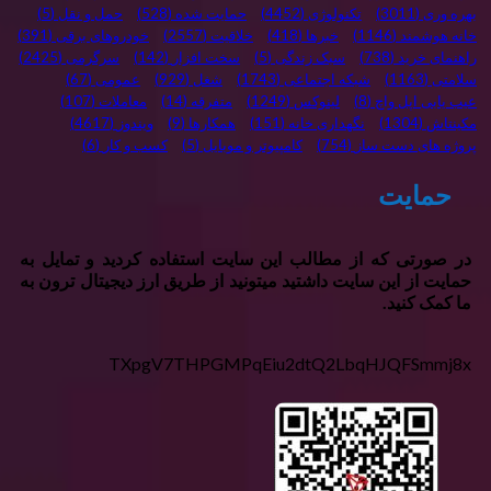
بهره وری
(3011)
تکنولوژی
(4452)
حمایت شده
(528)
حمل و نقل
(5)
خانه هوشمند
(1146)
خبرها
(418)
خلاقیت
(2557)
خودروهای برقی
(391)
راهنمای خرید
(738)
سبک زندگی
(5)
سخت افزار
(142)
سرگرمی
(2425)
سلامتی
(1163)
شبکه اجتماعی
(1743)
شغل
(929)
عمومی
(67)
عیب یابی اپل واچ
(8)
لینوکس
(1249)
متفرقه
(14)
معاملات
(107)
مکینتاش
(1304)
نگهداری خانه
(151)
همکارها
(9)
ویندوز
(4617)
پروژه های دست ساز
(754)
کامپیوتر و موبایل
(5)
کسب و کار
(6)
حمایت
در صورتی که از مطالب این سایت استفاده کردید و تمایل به
حمایت از این سایت داشتید میتونید از طریق ارز دیجیتال ترون به
ما کمک کنید.
TXpgV7THPGMPqEiu2dtQ2LbqHJQFSmmj8x