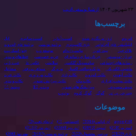
۲۳ شهریور, ۱۴۰۴
ارشیا یوسفی ادیب
برچسب‌ها
اتریوم
ارز رمزنگاری شده
امنیت آنلاین
امنیت سایبری
اپل
اپلیکیشن های آی اواس
بازی کامپیوتری
برنامه نويسی
برنامه های اندروید
بلاک چین
بیت کوین
تناسب اندام
توسعه وب
جاوا اسکریپت
جریان-موسیقی
جریان سازی رسانه ای
حریم خصوصی
خطاهای ویندوز
رسانه های اجتماعی
سامسونگ گلکسی
سلامتی
عکس ها
عیب یابی
ماشین الکتریکی
مایکروسافت اکسل
مرورگر
مسافرت رفتن
مشاغل
نکات آیفون
نکات اندروید
نکات بازی
نکات بهره وری
نکات خرید
نکات سخت افزاری
نکات مک
نکات ویرایش تصویر
نکات ویندوز
هوش مصنوعی
ویرایشگرهای تصویر
ویندوز 10
ویندوز 11
چت جی پی تی
گوگل
گوگل کروم
یوتیوب
موضوعات
(10)
apple
آی اواس
(3316)
اختصاصی
(1)
ارتقاء یافت
(2)
استریم
(218)
امنیت
(2892)
اندروید
(3360)
اینترنت
(3135)
بازی
(2109)
بررسی محصول
(502)
برنامه نویسی
(1487)
بهترینها
(300)