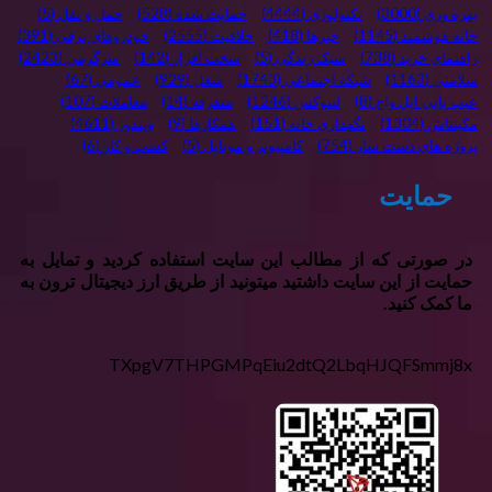
بهره وری
(3000)
تکنولوژی
(4444)
حمایت شده
(528)
حمل و نقل
(5)
خانه هوشمند
(1145)
خبرها
(418)
خلاقیت
(2555)
خودروهای برقی
(391)
راهنمای خرید
(738)
سبک زندگی
(5)
سخت افزار
(142)
سرگرمی
(2423)
سلامتی
(1163)
شبکه اجتماعی
(1743)
شغل
(929)
عمومی
(67)
عیب یابی اپل واچ
(8)
لینوکس
(1246)
متفرقه
(14)
معاملات
(107)
مکینتاش
(1304)
نگهداری خانه
(151)
همکارها
(9)
ویندوز
(4611)
پروژه های دست ساز
(754)
کامپیوتر و موبایل
(5)
کسب و کار
(6)
حمایت
در صورتی که از مطالب این سایت استفاده کردید و تمایل به
حمایت از این سایت داشتید میتونید از طریق ارز دیجیتال ترون به
ما کمک کنید.
TXpgV7THPGMPqEiu2dtQ2LbqHJQFSmmj8x