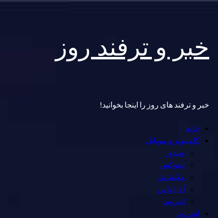
Skip
خبر و ترفند روز
to
content
خبر و ترفند های روز را اینجا بخوانید!
Primary
خانه
Menu
کامپیوتر و موبایل
ویندوز
لینوکس
مکینتاش
آی اواس
اندروید
اینترنت