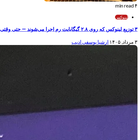
۴ min read
لینوکس
۳ توزیع لینوکس که روی ۲.۸ گیگابایت رم اجرا می‌شوند — حتی وقتی توزیع‌های «سبک» هم از پا درمی‌آیند
۳ مرداد, ۱۴۰۵
ارشیا یوسفی ادیب