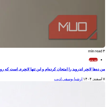
۴ min read
اندروید
من ده‌ها لانچر اندروید را امتحان کرده‌ام و این تنها لانچری است که رو
۷ اسفند, ۱۴۰۴
ارشیا یوسفی ادیب