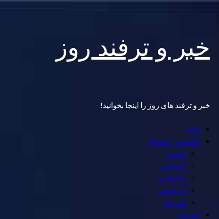
Skip
خبر و ترفند روز
to
content
خبر و ترفند های روز را اینجا بخوانید!
Primary
خانه
Menu
کامپیوتر و موبایل
ویندوز
لینوکس
مکینتاش
آی اواس
اندروید
اینترنت