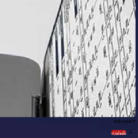
۴ min read
تکنولوژی