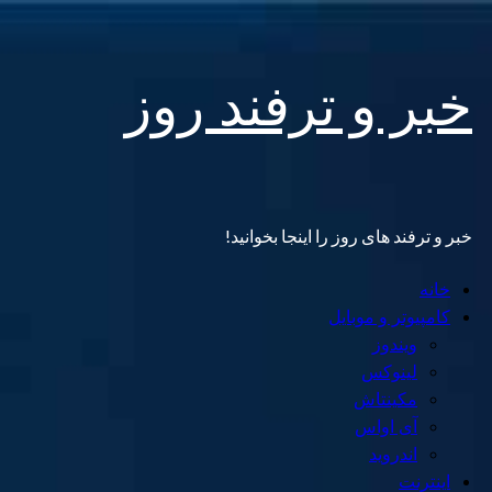
Skip
خبر و ترفند روز
to
content
خبر و ترفند های روز را اینجا بخوانید!
Primary
خانه
Menu
کامپیوتر و موبایل
ویندوز
لینوکس
مکینتاش
آی اواس
اندروید
اینترنت