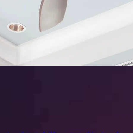
بیت کوین
تناسب اندام
توسعه وب
جاوا اسکریپت
جریان-موسیقی