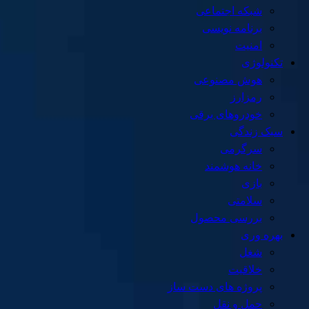
شبکه اجتماعی
برنامه نویسی
امنیت
تکنولوژی
هوش مصنوعی
رمزارز
خودروهای برقی
سبک زندگی
سرگرمی
خانه هوشمند
بازی
سلامتی
بررسی محصول
بهره وری
شغل
خلاقیت
پروژه های دست ساز
حمل و نقل