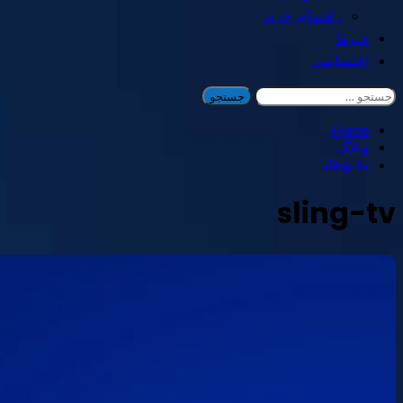
راهنمای خرید
خبرها
اختصاصی
جستجو
برای:
Home
وبلاگ
sling-tv
sling-tv