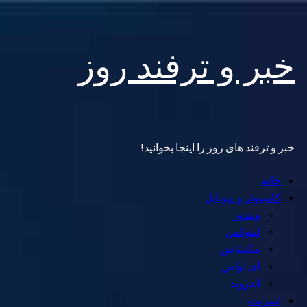
Skip
خبر و ترفند روز
to
content
خبر و ترفند های روز را اینجا بخوانید!
Primary
خانه
Menu
کامپیوتر و موبایل
ویندوز
لینوکس
مکینتاش
آی اواس
اندروید
اینترنت