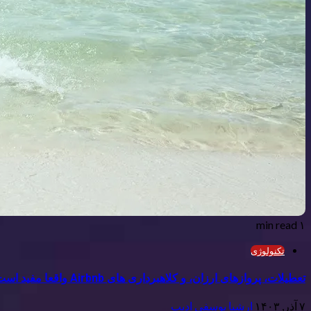
۱ min read
تکنولوژی
تعطیلات، پروازهای ارزان، و کلاهبرداری های Airbnb واقعا مفید است
۷ آذر, ۱۴۰۳
ارشیا یوسفی ادیب