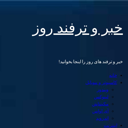
Skip
خبر و ترفند روز
to
content
خبر و ترفند های روز را اینجا بخوانید!
Primary
خانه
Menu
کامپیوتر و موبایل
ویندوز
لینوکس
مکینتاش
آی اواس
اندروید
اینترنت