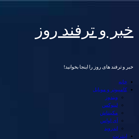
Skip
خبر و ترفند روز
to
content
خبر و ترفند های روز را اینجا بخوانید!
Primary
خانه
Menu
کامپیوتر و موبایل
ویندوز
لینوکس
مکینتاش
آی اواس
اندروید
اینترنت