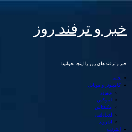
Skip
خبر و ترفند روز
to
content
خبر و ترفند های روز را اینجا بخوانید!
Primary
خانه
Menu
کامپیوتر و موبایل
ویندوز
لینوکس
مکینتاش
آی اواس
اندروید
اینترنت