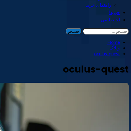
راهنمای خرید
خبرها
اختصاصی
جستجو
برای:
Home
وبلاگ
oculus-quest
oculus-quest