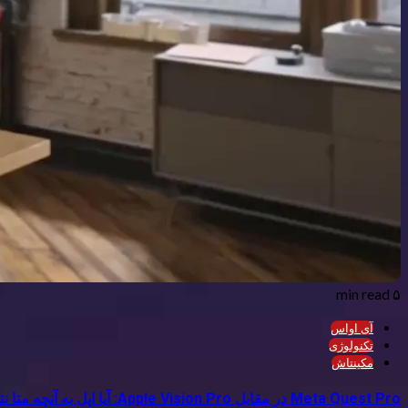
۵ min read
آی اواس
تکنولوژی
مکینتاش
Meta Quest Pro در مقابل Apple Vision Pro: آیا اپل به آنچه متا نتوانسته است دست یابد؟