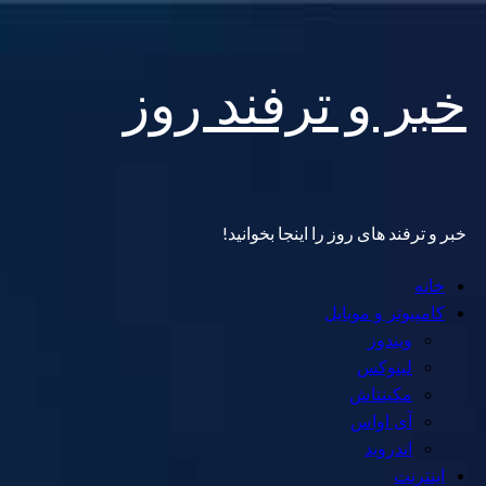
Skip
خبر و ترفند روز
to
content
خبر و ترفند های روز را اینجا بخوانید!
Primary
خانه
Menu
کامپیوتر و موبایل
ویندوز
لینوکس
مکینتاش
آی اواس
اندروید
اینترنت