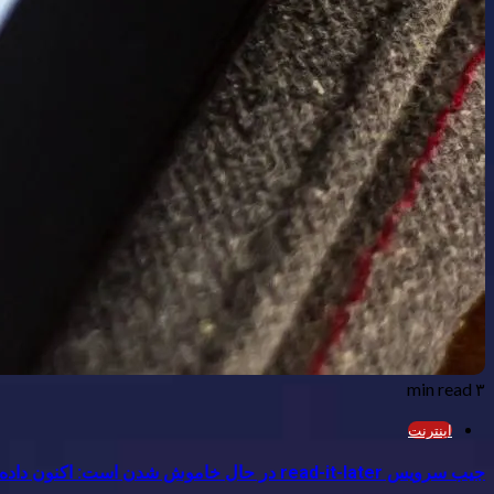
۳ min read
اینترنت
جیب سرویس read-it-later در حال خاموش شدن است: اکنون داده های خود را صادر کنید