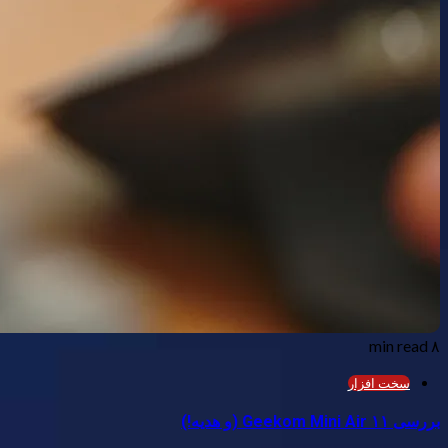
۸ min read
سخت افزار
بررسی Geekom Mini Air ۱۱ (و هدیه!)