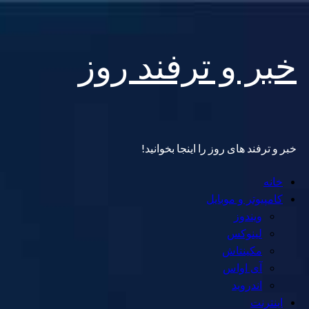
Skip
خبر و ترفند روز
to
content
خبر و ترفند های روز را اینجا بخوانید!
Primary
خانه
Menu
کامپیوتر و موبایل
ویندوز
لینوکس
مکینتاش
آی اواس
اندروید
اینترنت