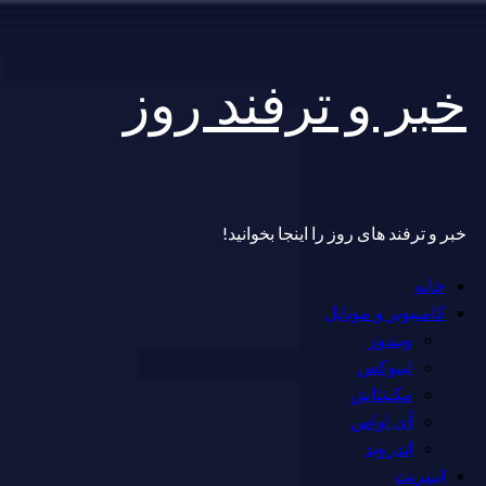
Skip
خبر و ترفند روز
to
content
خبر و ترفند های روز را اینجا بخوانید!
Primary
خانه
Menu
کامپیوتر و موبایل
ویندوز
لینوکس
مکینتاش
آی اواس
اندروید
اینترنت