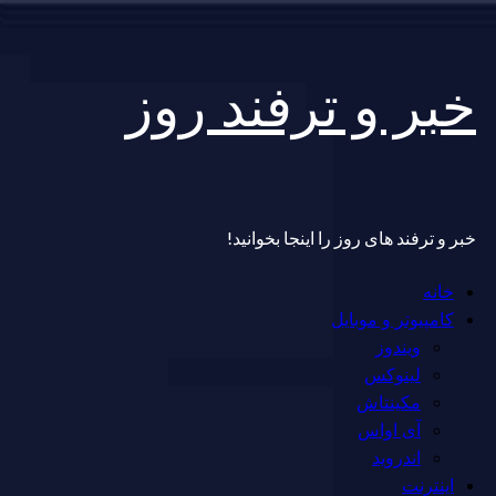
Skip
خبر و ترفند روز
to
content
خبر و ترفند های روز را اینجا بخوانید!
Primary
خانه
Menu
کامپیوتر و موبایل
ویندوز
لینوکس
مکینتاش
آی اواس
اندروید
اینترنت