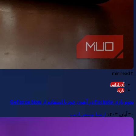
۴ min read
آی اواس
بازی
نحوه بازی Fortnite در آیفون خود با استفاده از GeForce Now
۳۰ آبان, ۱۴۰۳
ارشیا یوسفی ادیب