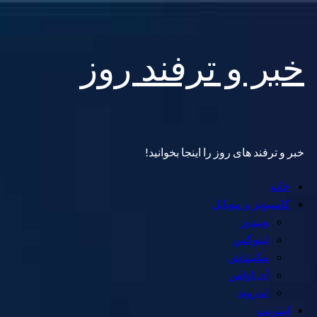
Skip
خبر و ترفند روز
to
content
خبر و ترفند های روز را اینجا بخوانید!
Primary
خانه
Menu
کامپیوتر و موبایل
ویندوز
لینوکس
مکینتاش
آی اواس
اندروید
اینترنت