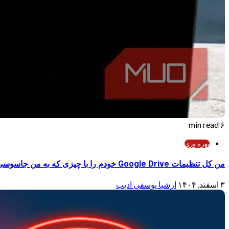
۶ min read
بهره وری
من کل تنظیمات Google Drive خودم را با چیزی که به من جاسوسی نمی‌کند، تعویض کردم.
۳ اسفند, ۱۴۰۴
ارشیا یوسفی ادیب