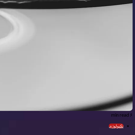
۶ min read
تکنولوژی