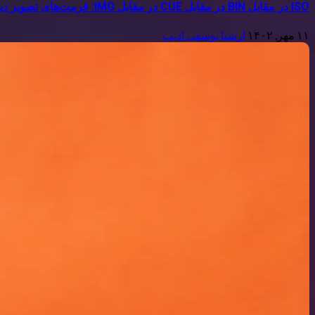
ISO در مقابل BIN در مقابل CUE در مقابل IMG: فرمت‌های تصویر دیسک توضیح داده شده است
۱۱ مهر, ۱۴۰۲
ارشیا یوسفی ادیب