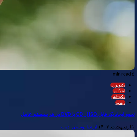
۵ min read
تکنولوژی
لینوکس
مکینتاش
ویندوز
نحوه ایجاد یک فایل ISO از CD یا DVD در هر سیستم عامل
۱ اردیبهشت, ۱۴۰۳
ارشیا یوسفی ادیب