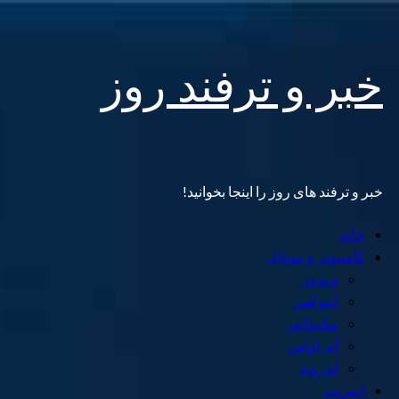
Skip
خبر و ترفند روز
to
content
خبر و ترفند های روز را اینجا بخوانید!
Primary
خانه
Menu
کامپیوتر و موبایل
ویندوز
لینوکس
مکینتاش
آی اواس
اندروید
اینترنت