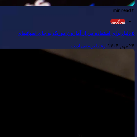
۴ min read
سرگرمی
۵ دلیل برای استفاده من از آمازون موزیک به جای اسپاتیفای
۲۴ مهر, ۱۴۰۴
ارشیا یوسفی ادیب