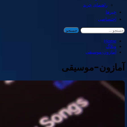
راهنمای خرید
خبرها
اختصاصی
جستجو
برای:
Home
وبلاگ
آمازون-موسیقی
آمازون-موسیقی