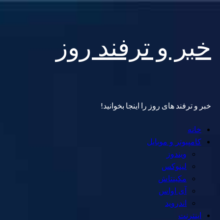
Skip
خبر و ترفند روز
to
content
خبر و ترفند های روز را اینجا بخوانید!
Primary
خانه
Menu
کامپیوتر و موبایل
ویندوز
لینوکس
مکینتاش
آی اواس
اندروید
اینترنت