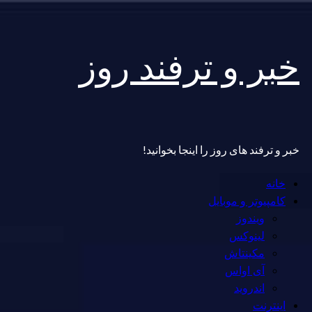
Skip
خبر و ترفند روز
to
content
خبر و ترفند های روز را اینجا بخوانید!
Primary
خانه
Menu
کامپیوتر و موبایل
ویندوز
لینوکس
مکینتاش
آی اواس
اندروید
اینترنت