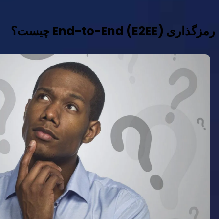
رمزگذاری End-to-End (E2EE) چیست؟