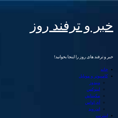
Skip
خبر و ترفند روز
to
content
خبر و ترفند های روز را اینجا بخوانید!
Primary
خانه
Menu
کامپیوتر و موبایل
ویندوز
لینوکس
مکینتاش
آی اواس
اندروید
اینترنت