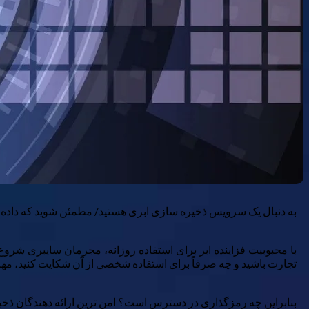
به دنبال یک سرویس ذخیره سازی ابری هستید/ مطمئن شوید که داده ه
با محبوبیت فزاینده ابر برای استفاده روزانه، مجرمان سایبری شروع 
تجارت باشید و چه صرفاً برای استفاده شخصی از آن شکایت کنید، م
بنابراین چه رمزگذاری در دسترس است؟ امن ترین ارائه دهندگان ذخی