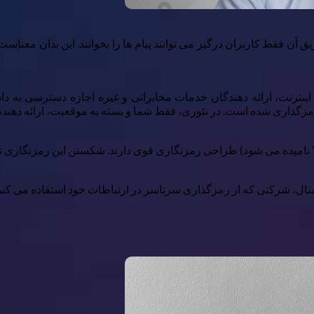
رتباطی است که از طریق آن فقط کاربران درگیر می توانند پیام ها را بخوانند. این
ترنت، ارائه دهندگان خدمات مخابراتی و غیره اجازه دسترسی به داده 
ند رمزگذاری شده است. در تئوری، فقط شما و بسته به موقعیت، ارائه دهن
 نامیده می شود) طراحی رمزنگاری قوی دارند. شکستن این رمزنگاری 
 شرکتی که از رمزگذاری سرتاسر در ارتباطات خود استفاده می کند، نم