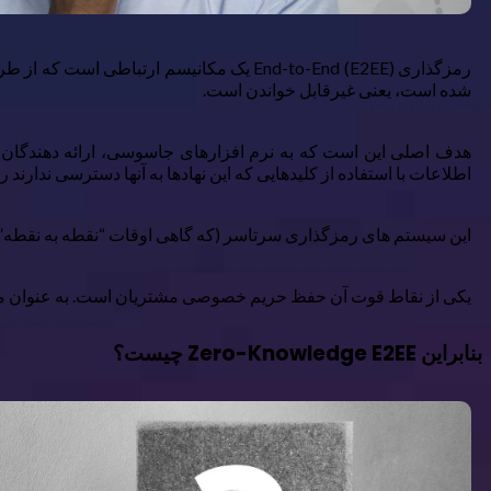
رمزگذاری End-to-End (E2EE) یک مکانیسم ا
شده است، یعنی غیرقابل خواندن است.
هدف اصلی این است که به نرم افزارهای جاسوسی، ارائه دهندگان این
اطلاعات با استفاده از کلیدهایی که این نهادها به آنها دسترسی ندار
این سیستم های رمزگذاری سرتاسر (که گاهی اوقات “نقطه به نقطه”
یکی از نقاط قوت آن حفظ حریم خصوصی مشتریان است. به عنوان مثال،
بنابراین Zero-Knowledge E2EE چیست؟