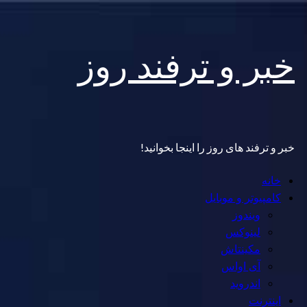
Skip
خبر و ترفند روز
to
content
خبر و ترفند های روز را اینجا بخوانید!
Primary
خانه
Menu
کامپیوتر و موبایل
ویندوز
لینوکس
مکینتاش
آی اواس
اندروید
اینترنت