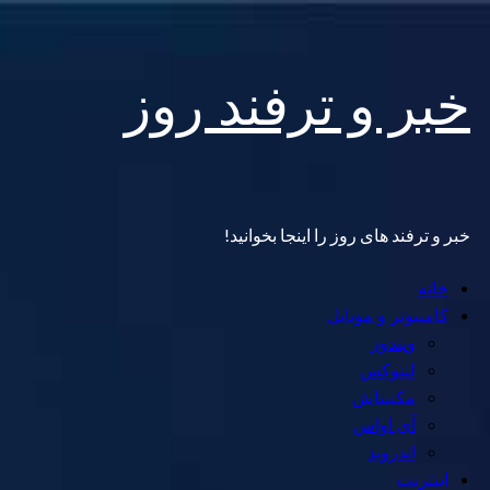
Skip
خبر و ترفند روز
to
content
خبر و ترفند های روز را اینجا بخوانید!
Primary
خانه
Menu
کامپیوتر و موبایل
ویندوز
لینوکس
مکینتاش
آی اواس
اندروید
اینترنت