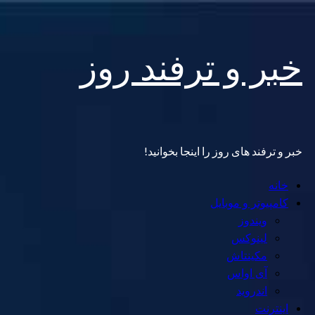
Skip
خبر و ترفند روز
to
content
خبر و ترفند های روز را اینجا بخوانید!
Primary
خانه
Menu
کامپیوتر و موبایل
ویندوز
لینوکس
مکینتاش
آی اواس
اندروید
اینترنت