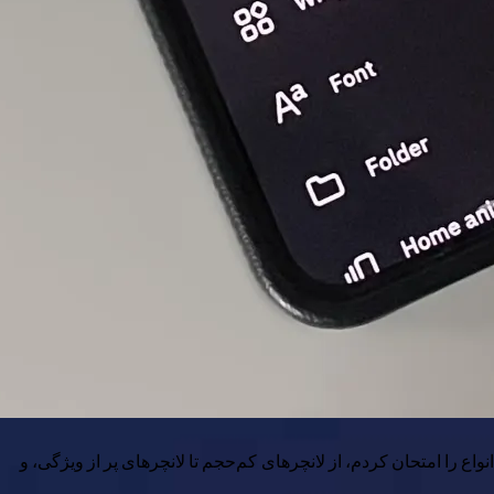
واع را امتحان کردم، از لانچرهای کم‌حجم تا لانچرهای پر از ویژگی، و