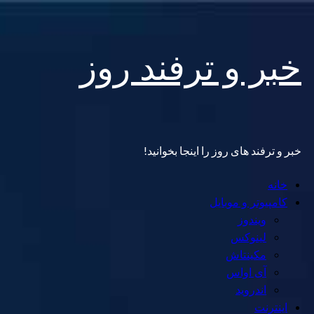
Skip
خبر و ترفند روز
to
content
خبر و ترفند های روز را اینجا بخوانید!
Primary
خانه
Menu
کامپیوتر و موبایل
ویندوز
لینوکس
مکینتاش
آی اواس
اندروید
اینترنت