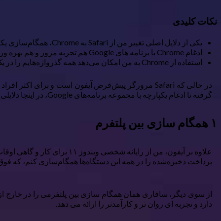
نکات کلیدی
یکی از دلایل اصلی تغییر من از Safari به Chrome، همگام‌سازی یکپارچه بین پلتفرمی مرورگر است.
ادغام Chrome با برنامه های Google هم تجربه مرور و هم بهره وری من را افزایش می دهد.
استفاده از Chrome به من امکان می‌دهد همه گذرواژه‌هایم را در یک مکان -Chrome Password Manager- ذخیره کنم و آنها را در همه دستگاه‌ها در دسترس قرار دهم.
در حالی که Safari مرورگر پیش‌فرض آیفون است و برای 
گرفته تا ادغام یکپارچه با مجموعه برنامه‌های Google، در اینجا دلایلی وجود دارد که چرا Chrome را به جای Safari در iPhone خود انتخاب کردم.
۱ همگام سازی بین پلتفرم
پرداخت ذخیره‌شده را در همه این دستگاه‌ها همگام‌سازی کنم، که فوق
از سوی دیگر، سافاری همان همگام سازی بین پلتفرمی را در خارج از 
دارد و تجربه ای روان تر و کارآمدتر را ارائه می دهد.