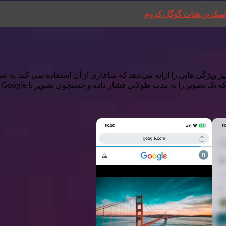
ی اسکرین شات گوگل کروم
ن فقط در مورد همگام سازی بین پلت فرم نیست. کروم برای iOS نیز ویژگی هایی را ارائه می دهد که ساف
ب