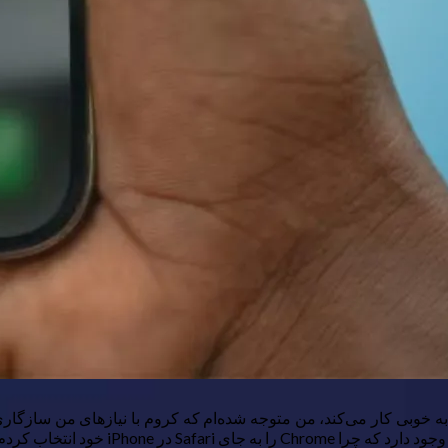
اکثر افراد به خوبی کار می‌کند، من متوجه شده‌ام که کروم با نیازهای من س