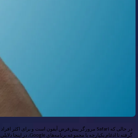
در حالی که Safari مرورگر پیش‌فرض آیفون است و برای 
گرفته تا ادغام یکپارچه با مجموعه برنامه‌های Google، در اینجا دلایلی وجود دارد که چرا Chrome را به جای Safari در iPhone خود انتخاب کردم.