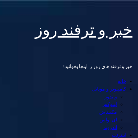
Skip
خبر و ترفند روز
to
content
خبر و ترفند های روز را اینجا بخوانید!
Primary
خانه
Menu
کامپیوتر و موبایل
ویندوز
لینوکس
مکینتاش
آی اواس
اندروید
اینترنت