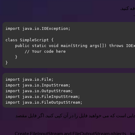
import
 java.io.IOException;
class
SimpleScript
{ 
public
static
void
main
(String args[])
throws
 IOE
// Your code here
    }
} 
import
 java.io.File;
import
 java.io.InputStream;
import
 java.io.OutputStream;
import
 java.io.FileInputStream;
import
 java.io.FileOutputStream;
کنید، و مقصد، جایی است که می خواهید فایل را در آن کپی کنید. اگر فایل مقصد
ن داده ها در بایت و از جریان خروجی برای نوشتن داده ها در مکان جدید استفاده کنید. سعی کنید { // Create FileInputStream and FileOutputStream objects input = new