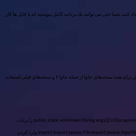
 کنید. شما حتی می توانید یک برنامه کامل بنویسید که با فایل ها کار
این روش با خواندن دستی هر بایت داده از فایل و نوشتن آن در یک مقصد جدید کار می کند. برخلاف روش Files.copy زیر، می‌توانید از این روش برای همه نسخه‌های جاوا از جمله جاوا ۶ و نسخه‌های قبلی استفاده
فایل را در یک ویرایشگر متن یا IDE باز کنید و کد پایه زیر را در application.import java.io.IOException کپی کنید. class SimpleScript { public static void main (String args[]) IOException را پرتاب
این کلاس‌های جریان ورودی و خروجی اضافی را در بالای فایل وارد کنید، درست بعد از اولین عبارت import.import java.io.File;import java.io.InputStream;import java.io.OutputStream;وارد کردن