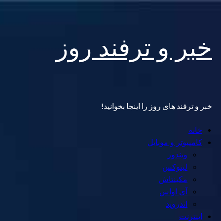
Skip
خبر و ترفند روز
to
content
خبر و ترفند های روز را اینجا بخوانید!
Primary
خانه
Menu
کامپیوتر و موبایل
ویندوز
لینوکس
مکینتاش
آی اواس
اندروید
اینترنت