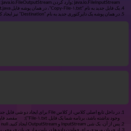
java.io.FileInputStream ;وارد کردن java.io.FileOutputStream;
یک فایل جدید به نام “Copy-File-۱.txt”، در همان پوشه فایل SimpleScript.java خود ایجاد کنید. هر محتوای نوشته شده را در داخل فایل اضافه کنید.
در همان پوشه یک دایرکتوری جدید به نام “Destination” نیز ایجاد کنید. هدف این است که فایل “Copy-File-۱.txt” را در پوشه جدید کپی کنید.
در داخل تابع اصلی کلاس، از کلاس
وجود نداشته باشد، برنامه شما یک فایل. File-۱.txt”); مقصد فایل = فایل جدید (“Destination/Copy-File-۱.txt”); }}
پس از آن، یک شی InputStream و OutputStream ایجاد کنید. InputStream input = null; OutputStream output = null;