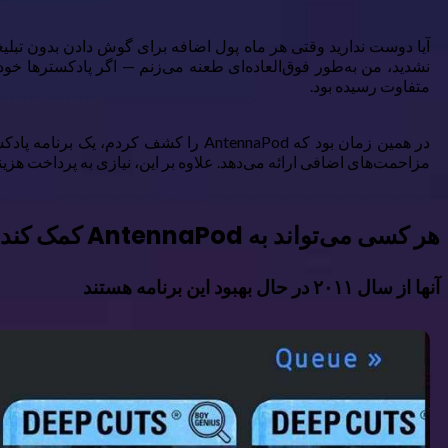
آیا دوست ندارید وقتی هر ماه پول اضافه برای گوش دادن بدون تبلیغا
نشدید، من به‌طور فوق‌العاده‌ای طعنه می‌زنم — اگر پادکسترها خو
متفاوت رسیده بود.
در همین زمان بود که AntennaPod را ک
مزاحمت‌های اضافی ارائه می‌دهد. علاوه بر این، نیازی به پرداخت هزینه
هر کسی می‌تواند به AntennaPod کمک کند
آنها از سال ۲۰۱۱ در حال بهبود این برنامه هستند