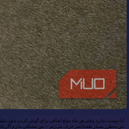
آیا دوست ندارید وقتی هر ماه مبلغ اضافی برای گوش کردن بدون تبلی
من به‌طرز بسیار طعنه‌آمیز حرف می‌زنم — من مشکلی ندارم اگر پادک