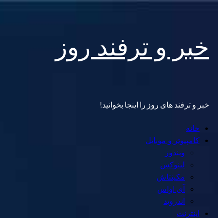
Skip
خبر و ترفند روز
to
content
خبر و ترفند های روز را اینجا بخوانید!
Primary
خانه
Menu
کامپیوتر و موبایل
ویندوز
لینوکس
مکینتاش
آی اواس
اندروید
اینترنت