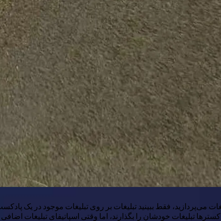
غات می‌پردازید، فقط ببینید تبلیغات بر روی تبلیغات موجود در یک پاد
سترها تبلیغات خودشان را بگذارند، اما وقتی اسپاتیفای تبلیغات اضافی