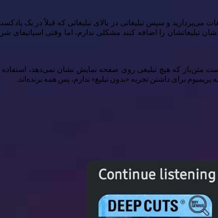
ت می‌پردازید و سپس تبلیغاتی در بالای تبلیغاتی که قبلاً در یک پاد
دشان تبلیغاتشان را اضافه کنند مشکلی ندارم، اما وقتی اسپاتیفای شر
شف کردم، یک برنامه پادکست متن‌باز که هیچ تبلیغی روی صفحه نمایش نشان نمی‌دهد
 پریمیوم برای داشتن تجربه «بدون تبلیغ» ندارم، پس همه برنده‌اند.