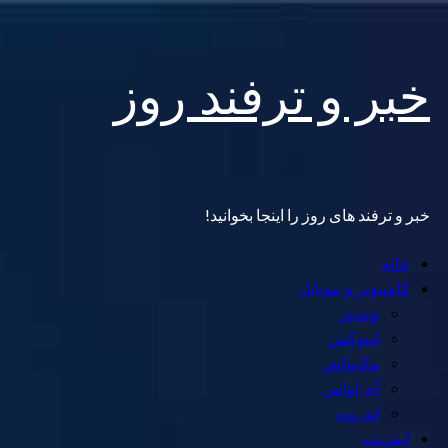
Skip
خبر و ترفند روز
to
content
خبر و ترفند های روز را اینجا بخوانید!
Primary
خانه
Menu
کامپیوتر و موبایل
ویندوز
لینوکس
مکینتاش
آی اواس
اندروید
اینترنت