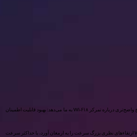
Wi‑Fi ۸ نام تجاری برای استاندارد آینده IEEE ۸۰۲.11bn است — که به عنوان Ultra High Reliability (UHR) نیز شناخته می‌شود. این نام سرنخ واضح‌تری درباره تمرکز Wi‑Fi ۸ به ما می‌دهد: بهبود قابلیت اطمینان
صحبت درباره Wi‑Fi ۸ کمی عجیب است وقتی اکثر افراد حتی Wi‑Fi ۷ (۸۰۲.11be) که جدیدترین نسل Wi‑Fi است را استفاده نمی‌کنند. Wi‑Fi ۷ ارتقاءهای نظری بزرگ سرعت را به ارمغان آورد، با حداکثر سرعت