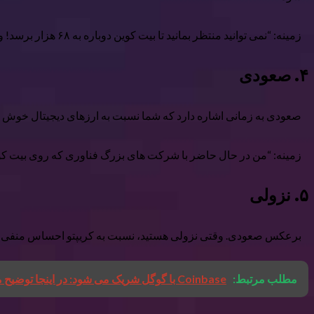
زمینه: “نمی توانید منتظر بمانید تا بیت کوین دوباره به ۶۸ هزار برسد! وقتی لامبو؟”
۴. صعودی
صعودی به زمانی اشاره دارد که شما نسبت به ارزهای دیجیتال خوش بین ه
زمینه: “من در حال حاضر با شرکت های بزرگ فناوری که روی بیت ک
۵. نزولی
برعکس صعودی. وقتی نزولی هستید، نسبت به کریپتو احساس منفی می کنی
مطلب مرتبط:
Coinbase با گوگل شریک می شود: در اینجا توضیح می دهیم که چرا این برای کریپتو عظیم است