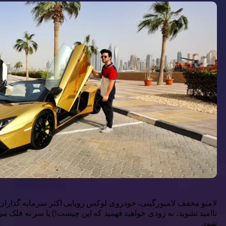
لامبو مخفف لامبورگینی، خودروی لوکس رویایی اکثر سرمایه گذاران ا
ناامید نشوید، به زودی خواهید فهمید که این چیست!) یا سر به فلک می
شود.