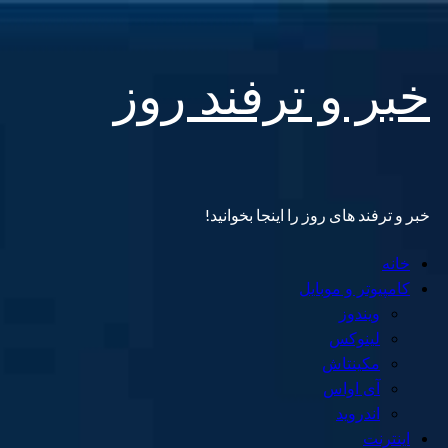
Skip
خبر و ترفند روز
to
content
خبر و ترفند های روز را اینجا بخوانید!
Primary
خانه
Menu
کامپیوتر و موبایل
ویندوز
لینوکس
مکینتاش
آی اواس
اندروید
اینترنت