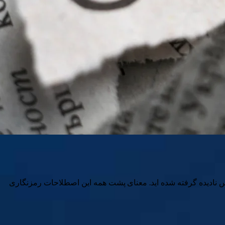
اس نادیده گرفته شده اید. معنای پشت همه این اصطلاحات رمزنگاری