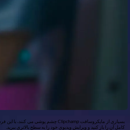
بسیاری از مایکروسافت Clipchamp چشم 
کامل آن را باز کنید و ویرایش ویدیوی خود را به سطح بالاتری ببرید.