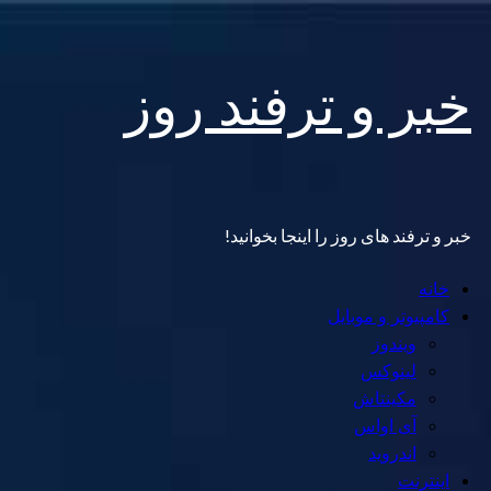
Skip
خبر و ترفند روز
to
content
خبر و ترفند های روز را اینجا بخوانید!
Primary
خانه
Menu
کامپیوتر و موبایل
ویندوز
لینوکس
مکینتاش
آی اواس
اندروید
اینترنت