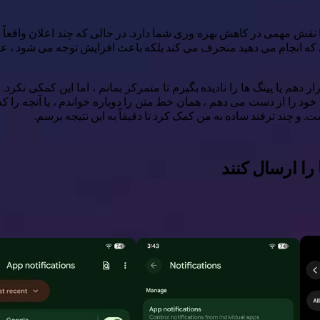
نقش مهمی در کاهش بهره وری شما دارد. در حالی که چند اعلان واقعاً به 
 که انجام می دهید منحرف می کند بلکه باعث افزایش توجه می شود ، عملک
ر دهم یا پینگ ها را نادیده بگیرم تا متمرکز بمانم ، اما این کمکی ن
را از دست می دهم ، همان خط متن را دوباره خواندم ، یا آنچه را که
. و چند ترفند ساده به من کمک کرد تا دقیقاً به این نتیجه برسم.
را ارسال کنند