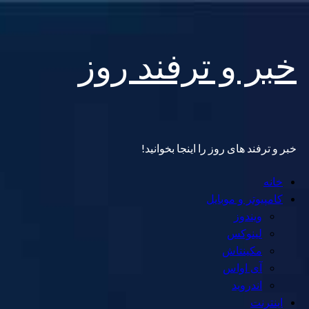
Skip
خبر و ترفند روز
to
content
خبر و ترفند های روز را اینجا بخوانید!
Primary
خانه
Menu
کامپیوتر و موبایل
ویندوز
لینوکس
مکینتاش
آی اواس
اندروید
اینترنت