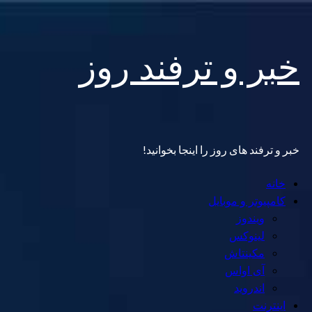
Skip
خبر و ترفند روز
to
content
خبر و ترفند های روز را اینجا بخوانید!
Primary
خانه
Menu
کامپیوتر و موبایل
ویندوز
لینوکس
مکینتاش
آی اواس
اندروید
اینترنت