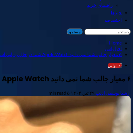
راهنمای خرید
خبرها
اختصاصی
جستجو
برای:
Home
آی اواس
6 معیار جالب شما نمی دانید Apple Watch شما در حال ردیابی است
آی اواس
۶ معیار جالب شما نمی دانید Apple Watch شما در حال ردیابی است
ارشیا یوسفی ادیب
۲۹ تیر, ۱۴۰۴
۵ min read