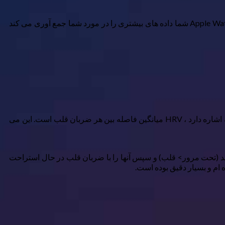
Apple Watch که مراحل و حرکت شما را در طول روز ردیابی می کند ، مفید است ، اما معیارهای بسیار بیشتری برای دانستن وجود دارد. Apple Watch شما داده های بیشتری را در مورد شما جمع آوری می کند
تنوع ضربان قلب (HRV) با ضربان قلب معمولی شما متفاوت است. در حالی که ضربان قلب شما به تعداد دفعات ضربان قلب شما در دقیقه اشاره دارد ، HRV میانگین فاصله بین هر ضربان قلب است. این می
نید (تحت مرور> قلب) و سپس آنها را با ضربان قلب در حال استراحت