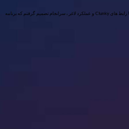
تلویزیون های هوشمند با ویژگی ها و برنامه های داخلی ممکن است راحت به نظر برسند ، اما هنوز به اندازه کافی خوب نیستند. بعد از برخورد با رابط های Clunky و عملکرد لاغر ، سرانجام تصمیم گرفتم که برنامه