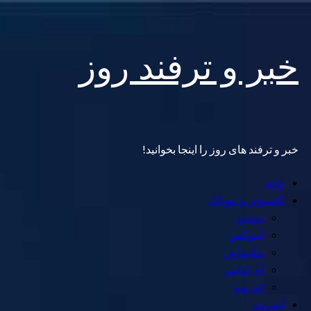
Skip
خبر و ترفند روز
to
content
خبر و ترفند های روز را اینجا بخوانید!
Primary
خانه
Menu
کامپیوتر و موبایل
ویندوز
لینوکس
مکینتاش
آی اواس
اندروید
اینترنت