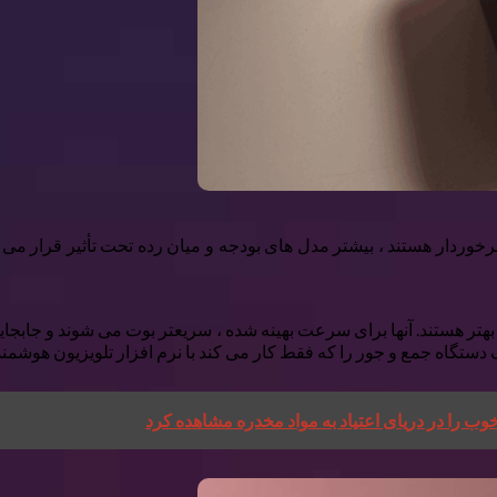
وردار هستند ، بیشتر مدل های بودجه و میان رده تحت تأثیر قرار می گیر
نند Apple TV 4K یا Google TV Streamer به سادگی بهتر هستند. آنها برای سرعت بهینه شده ، سری
قط کار می کند با نرم افزار تلویزیون هوشمند Clunky که در یک سال منسوخ شده است ، وصل کنم
خوب را در دریای اعتیاد به مواد مخدره مشاهده کرد