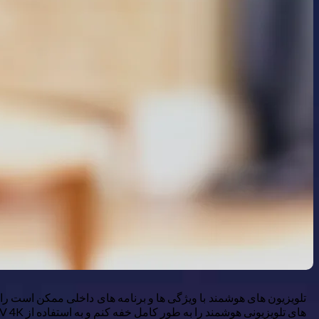
های تلویزیونی هوشمند را به طور کامل خفه کنم و به استفاده از Apple TV 4K تمام وقت خود بپردازم-و من به عقب نگاه نمی کنم.