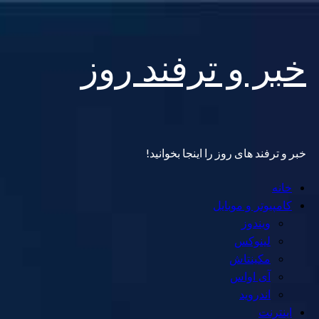
Skip
خبر و ترفند روز
to
content
خبر و ترفند های روز را اینجا بخوانید!
Primary
خانه
Menu
کامپیوتر و موبایل
ویندوز
لینوکس
مکینتاش
آی اواس
اندروید
اینترنت