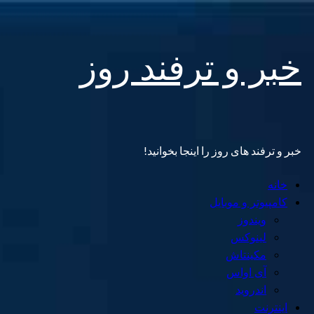
Skip
خبر و ترفند روز
to
content
خبر و ترفند های روز را اینجا بخوانید!
Primary
خانه
Menu
کامپیوتر و موبایل
ویندوز
لینوکس
مکینتاش
آی اواس
اندروید
اینترنت