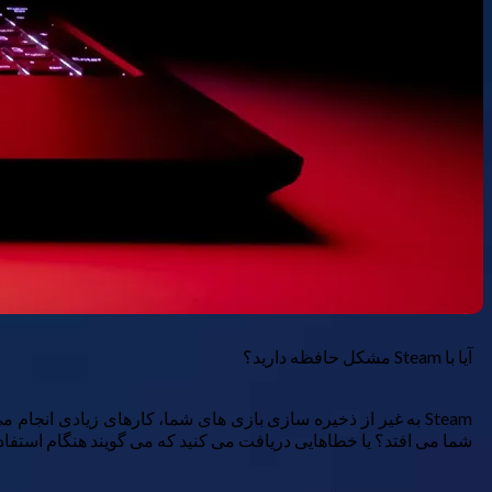
آیا با Steam مشکل حافظه دارید؟
Steam به غیر از ذخیره سازی بازی های شما، کارهای زیادی انجام
شما می افتد؟ یا خطاهایی دریافت می کنید که می گویند هنگام استفاده از Steam حافظه شما تمام م