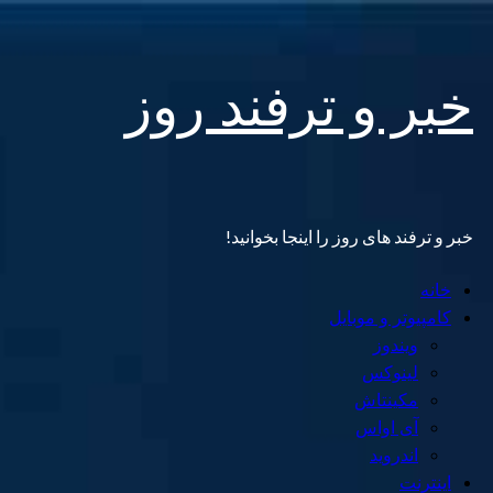
Skip
خبر و ترفند روز
to
content
خبر و ترفند های روز را اینجا بخوانید!
Primary
خانه
Menu
کامپیوتر و موبایل
ویندوز
لینوکس
مکینتاش
آی اواس
اندروید
اینترنت