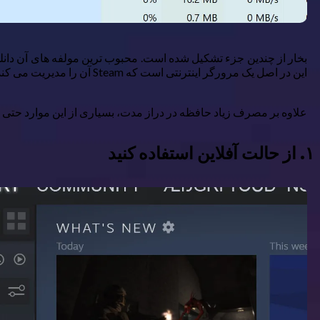
این در اصل یک مرورگر اینترنتی است که Steam آن را مدیریت می کند. هر صفحه فروشگاه، لیست دوستان، و پنجره چت یک نمونه Steam Client WebHelper جدید ایجاد می کند.
علاوه بر مصرف زیاد حافظه در دراز مدت، بسیاری از این موارد حتی می توانند بر عملکرد CPU شما تأثیر بگذارند. خوشبختانه، چند راه حل برای اجرای
۱. از حالت آفلاین استفاده کنید