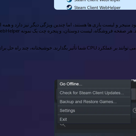
 بیش از حد نمونه های WebHelper وجود دارد.