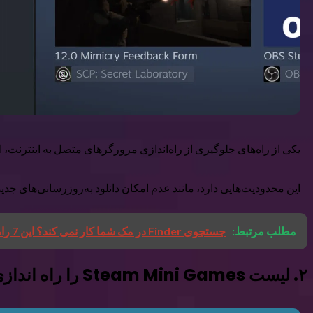
یکی از راه‌های جلوگیری از راه‌اندازی مرورگرهای متصل به اینترنت، اجرای Steam در حالت آفلاین است. می توانید این کار را با زدن Steam از صفحه اصلی و فشار دادن Go Offline… از منوی ک
این محدودیت‌هایی دارد، مانند عدم امکان دانلود به‌روزرسانی‌های جدید یا اتصا
مطلب مرتبط:
جستجوی Finder در مک شما کار نمی کند؟ این 7 راه حل را امتحان کنید
۲. لیست Steam Mini Games را راه اندازی کنید