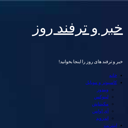
Skip
خبر و ترفند روز
to
content
خبر و ترفند های روز را اینجا بخوانید!
Primary
خانه
Menu
کامپیوتر و موبایل
ویندوز
لینوکس
مکینتاش
آی اواس
اندروید
اینترنت