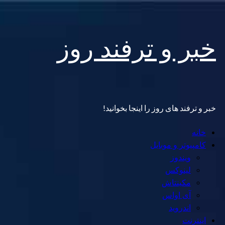
Skip
خبر و ترفند روز
to
content
خبر و ترفند های روز را اینجا بخوانید!
Primary
خانه
Menu
کامپیوتر و موبایل
ویندوز
لینوکس
مکینتاش
آی اواس
اندروید
اینترنت