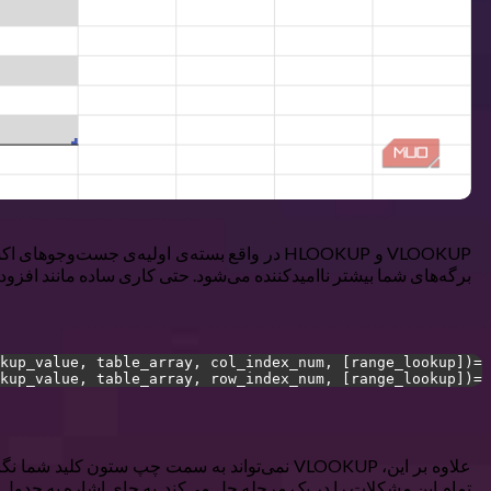
VLOOKUP و HLOOKUP در واقع بسته‌ی اولیه‌ی ج
برگه‌های شما بیشتر ناامیدکننده می‌شود. حتی کاری ساده مانند افزودن
=VLOOKUP(lookup_value, table_array, col_index_num, [range_lookup])
=HLOOKUP(lookup_value, table_array, row_index_num, [range_lookup])
تمام این مشکلات را در یک مرحله حل می‌کند. به جای اشاره به جدول بز