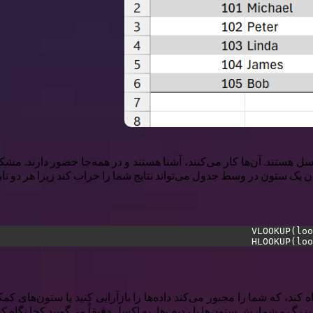
ست‌وجوهای اکسل هستند. آن‌ها کار می‌کنند، آشنا هستند و در همه‌جا حضور دار
 یک ستون در وسط جدول می‌تواند نتایج شما را خراب کند زیرا هر دو تابع
رگ و شمارش ستون‌ها یا ردیف‌ها، به اکسل دقیقاً می‌گویید کجا نگاه کن