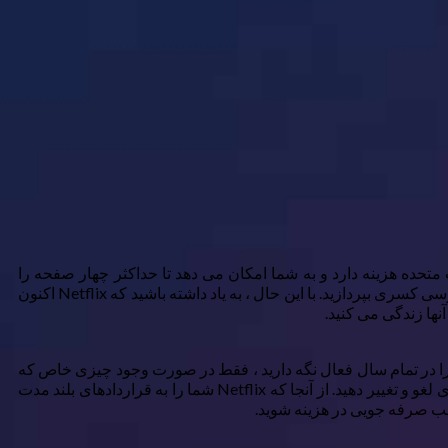
 این ماه ، در مورد نحوه استفاده از آن فکر کنید. حق بیمه حدود ۲۵ دلار در ماه در ایالات متحده هزینه دارد و به شما امکان می دهد تا حداکثر چهار صفحه را
همزمان پخش کنید. به جای اینکه کل هزینه خود را بپوشانید ، می توانید آن را با خانواده یا خانه داران به اشتراک بگذارید و فقط برای همان دسترسی کسری بپردازید. با این حال ، به یاد داشته باشید که Netflix اکنون
آنها زندگی می کنید.
ید ، پرداخت Netflix را متوقف کنید. به جای اینکه اشتراک خود را در تمام سال فعال نگه دارید ، فقط در صورت وجود چیزی خاص که
می خواهید تماشا کنید ، دوباره فعال کنید. نمایش های مورد علاقه خود را به نمایش بگذارید ، سپس برای محتوای تازه به سرویس جریان دیگری لغو و تغییر دهید. از آنجا که Netflix شما را به قراردادهای بلند مدت
وجب صرفه جویی در هزینه شوید.