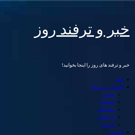
Skip
خبر و ترفند روز
to
content
خبر و ترفند های روز را اینجا بخوانید!
Primary
خانه
Menu
کامپیوتر و موبایل
ویندوز
لینوکس
مکینتاش
آی اواس
اندروید
اینترنت