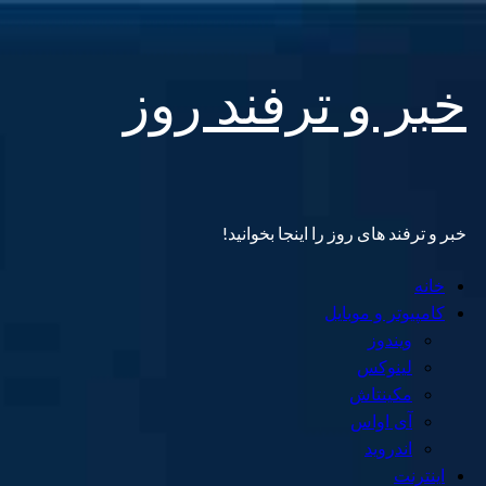
Skip
خبر و ترفند روز
to
content
خبر و ترفند های روز را اینجا بخوانید!
Primary
خانه
Menu
کامپیوتر و موبایل
ویندوز
لینوکس
مکینتاش
آی اواس
اندروید
اینترنت