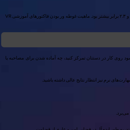
فراگیران V بالاترین سطح درگیری عاطفی را با محتوای آموزشی نشان دادند. در مقایسه با کلاس درس و آموزش الکترونیکی، به ترتیب ۳.۷۵ و ۲.۳ برابر بیشتر بود. ماهیت غوطه ور بودن فاکتورهای آموزشی VR
د روی کار در دستتان تمرکز کنید، چه آماده شدن برای مصاحبه یا
رت‌های نرم نیز انتظار نتایج عالی داشته باشید.
ند، به طور ایده آل در فضایی امن و عاری از قضاوت.