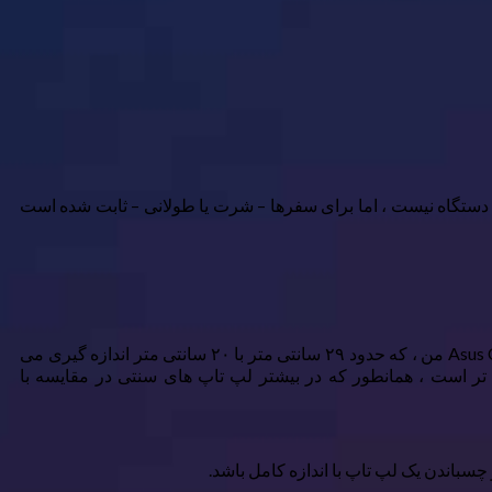
رین دستگاه نیست ، اما برای سفرها – شرت یا طولانی – ثابت شده است
یکی از بزرگترین دلایلی که من عاشق مسافرت با Chromebook خود هستم این است که چقدر سبک وزن و جمع و جور است. Asus Chromebook من ، که حدود ۲۹ سانتی متر با ۲۰ سانتی متر اندازه گیری می
ن است ، به طور قابل توجهی حجیم تر است ، همانطور که در بیشتر لپ تاپ های سنتی در مقایسه با