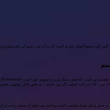
ت می کنم ، این معمولاً همان چیزی است که به آن می رسم. این قدرتمندت
کند ، تقریباً اندازه یک نوت بوک A4 است. در مقابل ، HP Elitebook من ، که لپ تاپ اصلی کار م