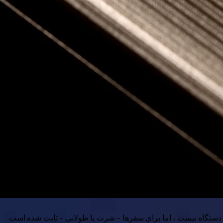
رین دستگاه نیست ، اما برای سفرها – شرت یا طولانی – ثابت شده است