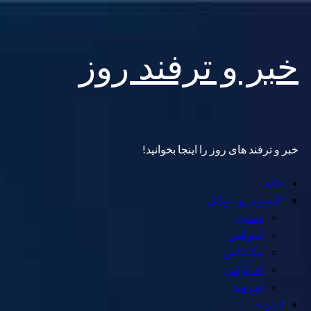
Skip
خبر و ترفند روز
to
content
خبر و ترفند های روز را اینجا بخوانید!
Primary
خانه
Menu
کامپیوتر و موبایل
ویندوز
لینوکس
مکینتاش
آی اواس
اندروید
اینترنت