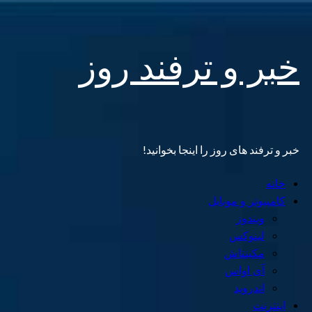
Skip
خبر و ترفند روز
to
content
خبر و ترفند های روز را اینجا بخوانید!
Primary
خانه
Menu
کامپیوتر و موبایل
ویندوز
لینوکس
مکینتاش
آی اواس
اندروید
اینترنت