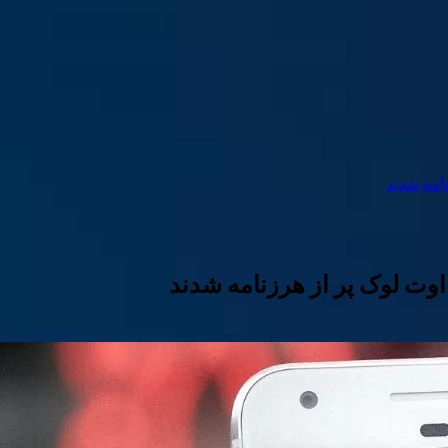
امه شدند
وت لوک پر از هرزنامه شدند