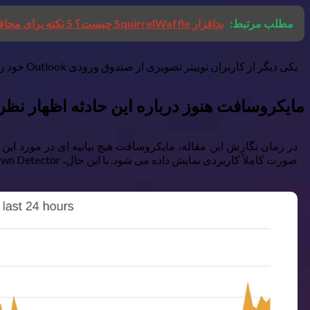
مطلب مرتبط:
بدافزار SquirrelWaffle چیست؟ 5 نکته برای محافظت از خود
یکی دیگر از کاربران توییتر تصویری از صندوق ورودی Outlook خود را به اشتراک گذاشت که مملو از نامه های هرزنامه است.
مایکروسافت هنوز درباره این حادثه اظهار نظ
صورت کاملاً کاربردی نمایش داده می شود. با این حال، Down Detector شکایات متعددی را از سوی کاربران گزارش کرده است که در نیمه دوم ۲۰ فوریه شاهد افزایش چشمگیری بود.