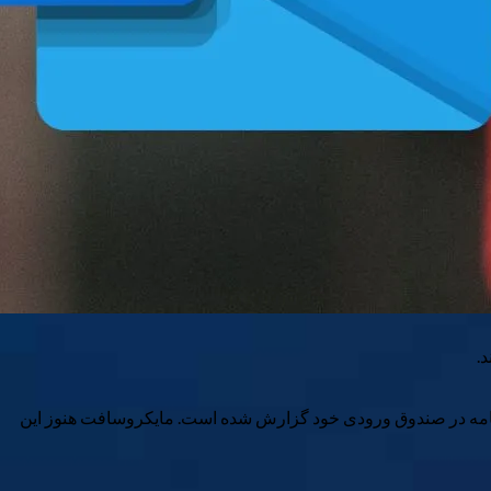
رزنامه در صندوق ورودی خود گزارش شده است. مایکروسافت هنوز این