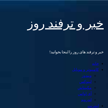
Skip
خبر و ترفند روز
to
content
خبر و ترفند های روز را اینجا بخوانید!
Primary
خانه
Menu
کامپیوتر و موبایل
ویندوز
لینوکس
مکینتاش
آی اواس
اندروید
اینترنت