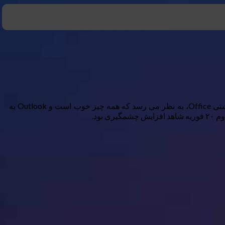
در زمان نگارش این مقاله، مایکروسافت هیچ بیانیه ای در مورد این موضوع در حال انجام منتشر نکرده است. در صفحه وب سرویس بهداشتی Office، به نظر می رسد که همه چیز خوب است و Outlook به