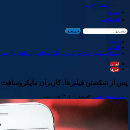
راهنمای خرید
خبرها
اختصاصی
جستجو
برای:
Home
امنیت
پس از شکستن فیلترها، کاربران مایکروسافت اوت لوک پر از هرزن
امنیت
خبرها
پس از شکستن فیلترها، کاربران مایکروسافت ا
ارشیا یوسفی ادیب
۲ اسفند, ۱۴۰۱
۳ min read