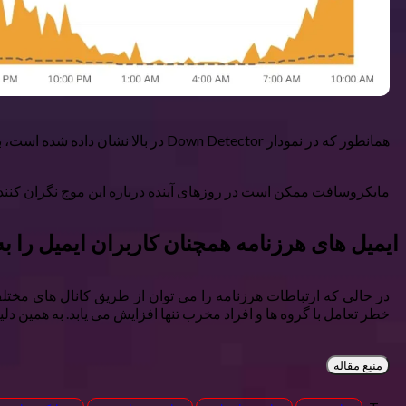
همانطور که در نمودار Down Detector در بالا نشان داده شده است، به نظر می رسید که تعداد شکایات برای مدت کوتاهی کاهش یافته است، اما از آن زمان یک بار دیگر افزایش یافته است.
مایکروسافت ممکن است در روزهای آینده درباره این موج نگران کننده 
ایمیل های هرزنامه همچنان کاربران ایمیل را ب
در حالی که ارتباطات هرزنامه را می توان از طریق کانال های مخت
خطر تعامل با گروه ها و افراد مخرب تنها افزایش می یابد. به همین
منبع مقاله